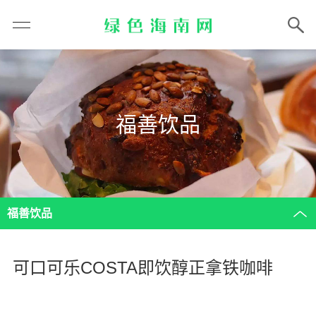
福善饮品
福善饮品
可口可乐COSTA即饮醇正拿铁咖啡